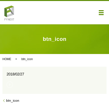
メ
btn_icon
HOME
btn_icon
2018/02/27
btn_icon