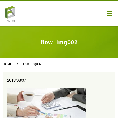
メ
flow_img002
HOME
flow_img002
2018/03/07