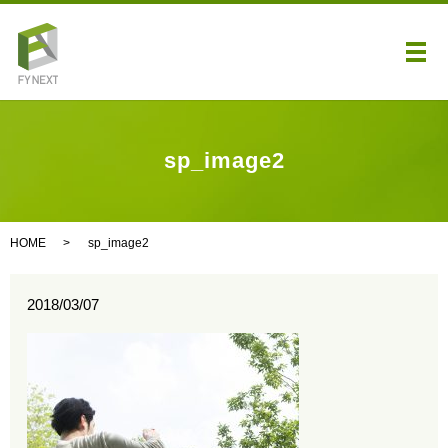
メ
sp_image2
HOME
sp_image2
2018/03/07